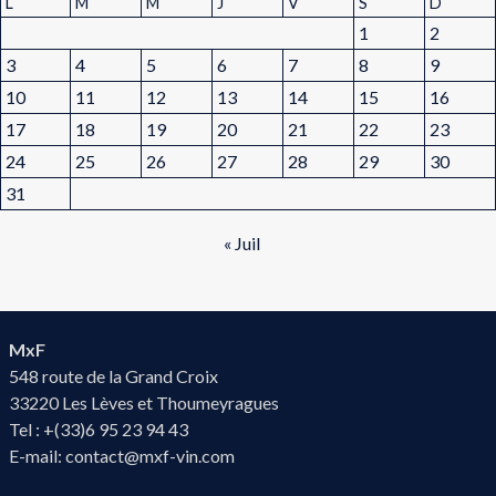
L
M
M
J
V
S
D
1
2
3
4
5
6
7
8
9
10
11
12
13
14
15
16
17
18
19
20
21
22
23
24
25
26
27
28
29
30
31
« Juil
MxF
548 route de la Grand Croix
33220 Les Lèves et Thoumeyragues
Tel : +(33)6 95 23 94 43
E-mail:
contact@mxf-vin.com