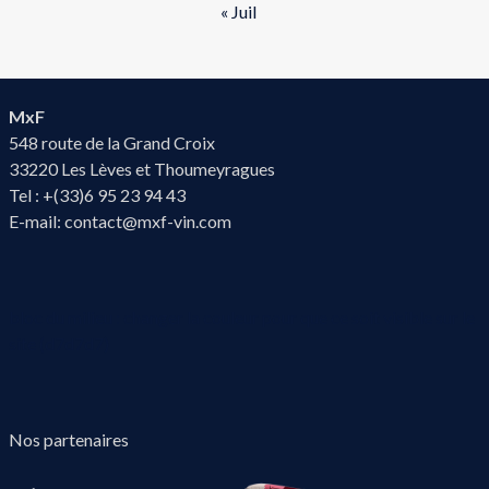
« Juil
MxF
548 route de la Grand Croix
33220 Les Lèves et Thoumeyragues
Tel : +(33)6 95 23 94 43
E-mail:
contact@mxf-vin.com
bloc du milieu : changer la couleur pour que ce soit visible sur le
site (d7d7d7)
Nos partenaires