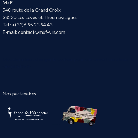
MxF
548 route de la Grand Croix
33220 Les Lèves et Thoumeyragues
Tel : +(33)6 95 23 94 43
E-mail:
contact@mxf-vin.com
bloc du milieu : changer la couleur pour que ce soit visible sur le
site (d7d7d7)
Nos partenaires
""""